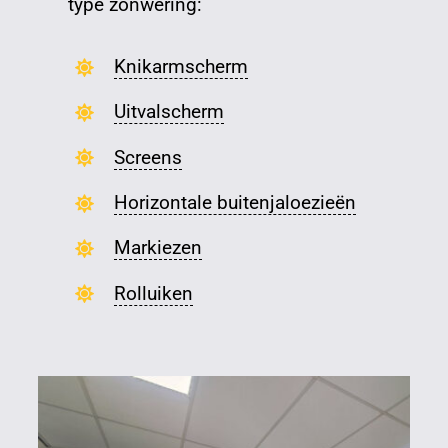
type zonwering:
Knikarmscherm
Uitvalscherm
Screens
Horizontale buitenjaloezieën
Markiezen
Rolluiken