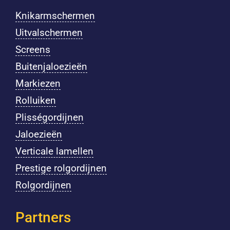
Knikarmschermen
Uitvalschermen
Screens
Buitenjaloezieën
Markiezen
Rolluiken
Plisségordijnen
Jaloezieën
Verticale lamellen
Prestige rolgordijnen
Rolgordijnen
Partners