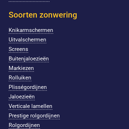
Soorten zonwering
Knikarmschermen
Uitvalschermen
Screens
Buitenjaloezieën
Markiezen
Rolluiken
Plisségordijnen
Jaloezieën
Verticale lamellen
Prestige rolgordijnen
Rolgordijnen